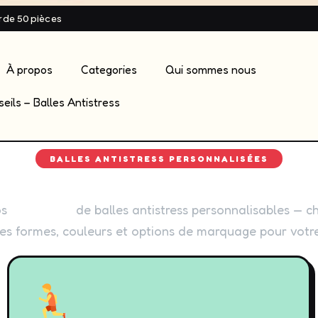
ir de 50 pièces
À propos
Categories
Qui sommes nous
eils – Balles Antistress
BALLES ANTISTRESS PERSONNALISÉES
os
6 familles
de balles antistress personnalisables — 
res formes, couleurs et options de marquage pour votr