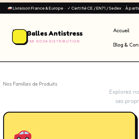
Livraison France & Europe · ✓ Certifié CE / EN71 / Sedex · À part
Accueil
Balles Antistress
PAR GOVA DISTRIBUTION
Blog & Cons
Nos Familles de Produits
Explorez n
ses prop