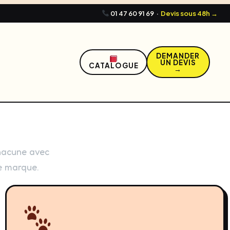
01 47 60 91 69
·
Devis sous 48h →
DEMANDER
UN DEVIS
CATALOGUE
→
chacune avec
e marque.